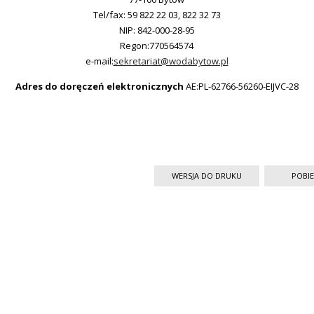
Tel/fax: 59 822 22 03, 822 32 73
NIP: 842-000-28-95
Regon:770564574
e-mail:
sekretariat@wodabytow.pl
Adres do doręczeń elektronicznych
AE:PL-62766-56260-EIJVC-28