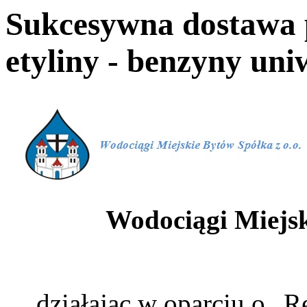
Sukcesywna dostawa p
etyliny - benzyny uni
Wodociągi Miejsk
działając w oparciu o „